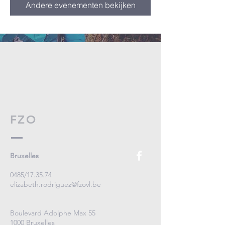
Andere evenementen bekijken
FZO
Bruxelles
0485/17.35.74
elizabeth.rodriguez@fzovl.be
Boulevard Adolphe Max 55
1000 Bruxelles