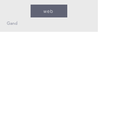
web
Gand
09/235.26.30
Info@fzovl.be
Dampoortstraat 33-35
9000 Gand