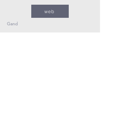
web
Gand
09/235.26.30
Info@fzovl.be
Dampoortstraat 33-35
9000 Gand