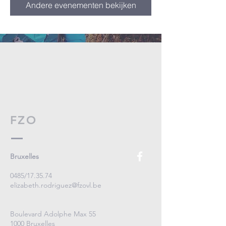
Andere evenementen bekijken
FZO
Bruxelles
0485/17.35.74
elizabeth.rodriguez@fzovl.be
Boulevard Adolphe Max 55
1000 Bruxelles