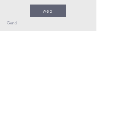
web
Gand
09/235.26.30
Info@fzovl.be
Dampoortstraat 33-35
9000 Gand