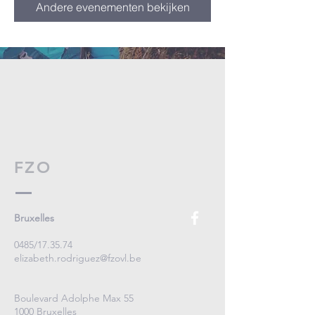
Andere evenementen bekijken
FZO
Bruxelles
0485/17.35.74
elizabeth.rodriguez@fzovl.be
Boulevard Adolphe Max 55
1000 Bruxelles