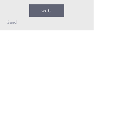
web
Gand
09/235.26.30
Info@fzovl.be
Dampoortstraat 33-35
9000 Gand