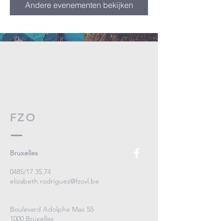
Andere evenementen bekijken
FZO
Bruxelles
0485/17.35.74
elizabeth.rodriguez@fzovl.be
Boulevard Adolphe Max 55
1000 Bruxelles