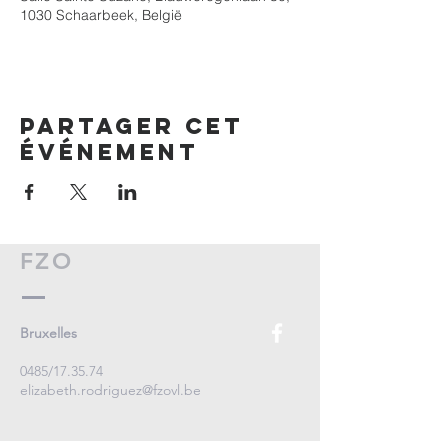
1030 Schaarbeek, België
Partager cet
événement
FZO
Bruxelles
0485/17.35.74
elizabeth.rodriguez@fzovl.be
Boulevard Adolphe Max 55