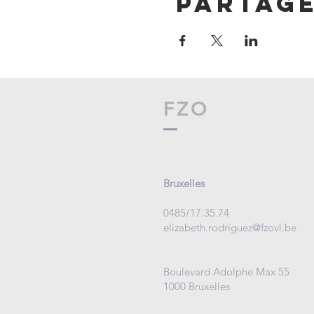
Partag
FZO
Bruxelles
0485/17.35.74
elizabeth.rodriguez@fzovl.be
Boulevard Adolphe Max 55
1000 Bruxelles