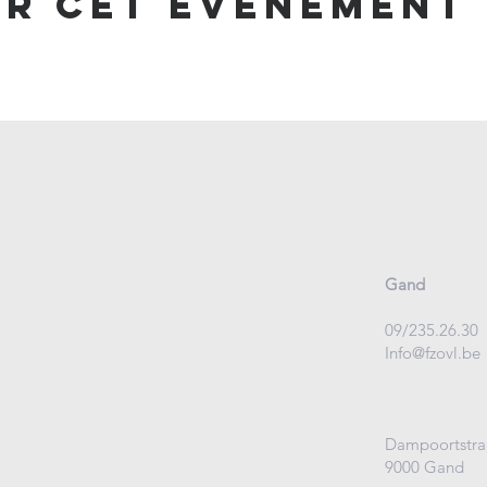
er cet événement
Gand
09/235.26.30
Info@fzovl.be
Dampoortstra
9000 Gand