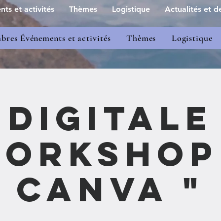
s et activités
Thèmes
Logistique
Actualités et dé
res Événements et activités
Thèmes
Logistique
Digitale
orkshop
CANVA "