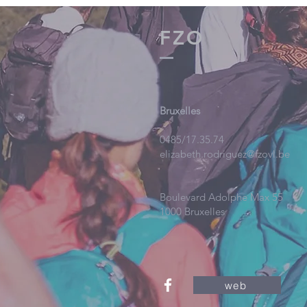
FZO
Bruxelles
0485/17.35.74
elizabeth.rodriguez@fzovl.be
Boulevard Adolphe Max 55
1000 Bruxelles
web