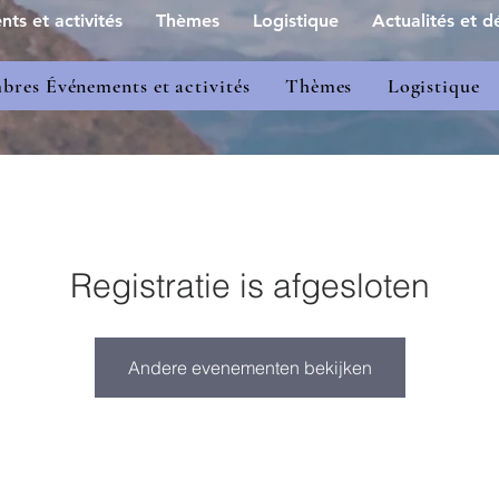
s et activités
Thèmes
Logistique
Actualités et dé
res Événements et activités
Thèmes
Logistique
Registratie is afgesloten
Andere evenementen bekijken