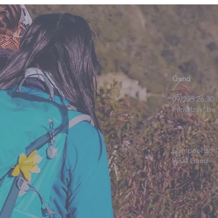
Gand
09/235.26.30
Info@fzovl.be
Dampoortstra
9000 Gand