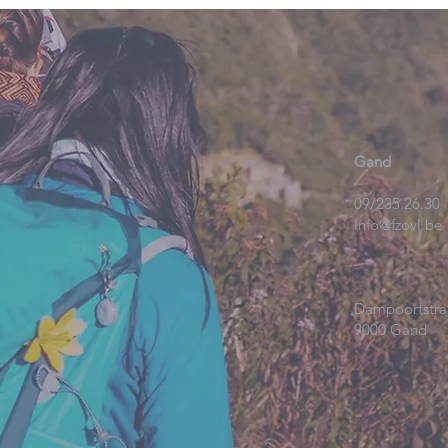
Gand
09/235.26.30
Info@fzovl.be
Dampoortstra
9000 Gand