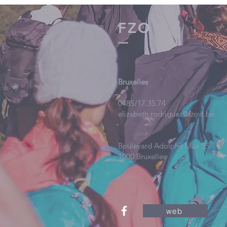
FZO
Bruxelles
0485/17.35.74
elizabeth.rodriguez@fzovl.be
Boulevard Adolphe Max 55
1000 Bruxelles
web