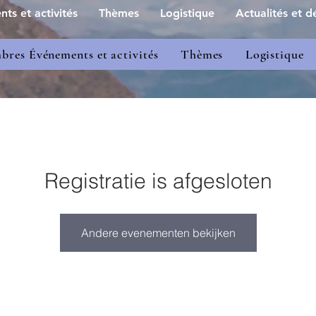
s et activités
Thèmes
Logistique
Actualités et dé
res Événements et activités
Thèmes
Logistique
Registratie is afgesloten
Andere evenementen bekijken