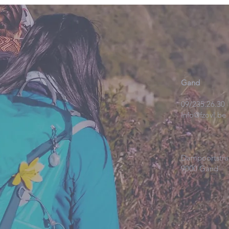
Gand
09/235.26.30
Info@fzovl.be
Dampoortstra
9000 Gand