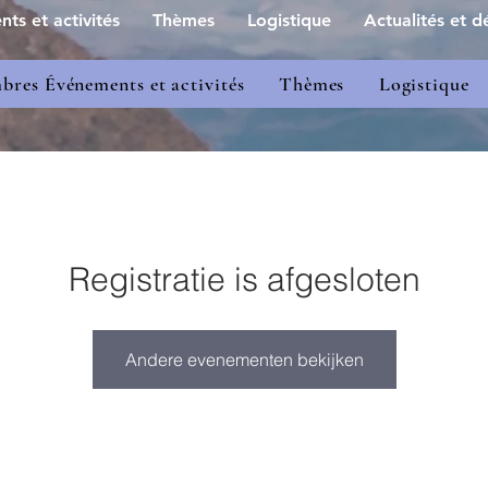
s et activités
Thèmes
Logistique
Actualités et dé
res Événements et activités
Thèmes
Logistique
Registratie is afgesloten
Andere evenementen bekijken