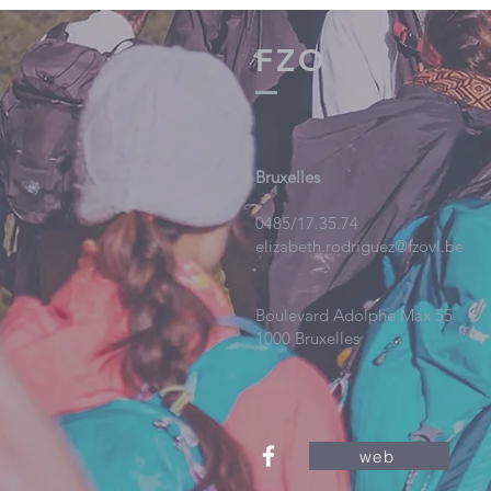
FZO
Bruxelles
0485/17.35.74
elizabeth.rodriguez@fzovl.be
Boulevard Adolphe Max 55
1000 Bruxelles
web