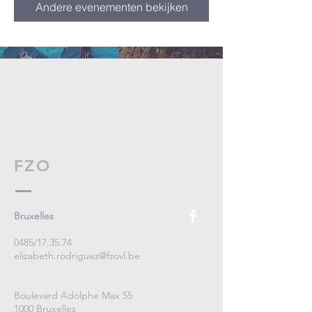
Andere evenementen bekijken
FZO
Bruxelles
0485/17.35.74
elizabeth.rodriguez@fzovl.be
Boulevard Adolphe Max 55
1000 Bruxelles