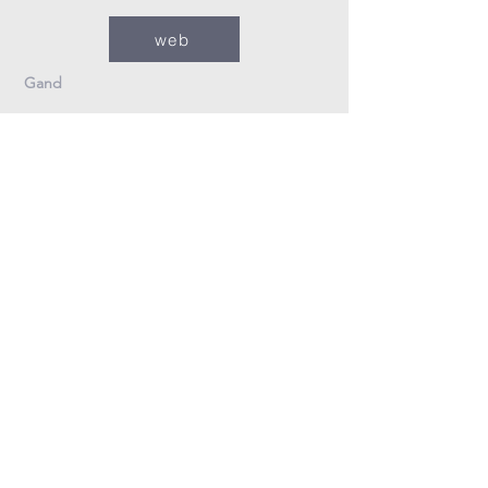
web
Gand
09/235.26.30
Info@fzovl.be
Dampoortstraat 33-35
9000 Gand