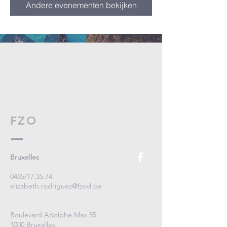
Andere evenementen bekijken
FZO
Bruxelles
0485/17.35.74
elizabeth.rodriguez@fzovl.be
Boulevard Adolphe Max 55
1000 Bruxelles