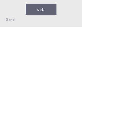
web
Gand
09/235.26.30
Info@fzovl.be
Dampoortstraat 33-35
9000 Gand