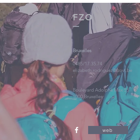
FZO
Bruxelles
0485/17.35.74
elizabeth.rodriguez@fzovl.be
Boulevard Adolphe Max 55
1000 Bruxelles
web