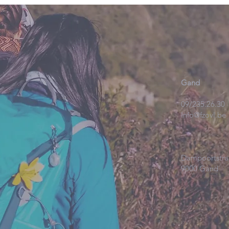
Gand
09/235.26.30
Info@fzovl.be
Dampoortstra
9000 Gand