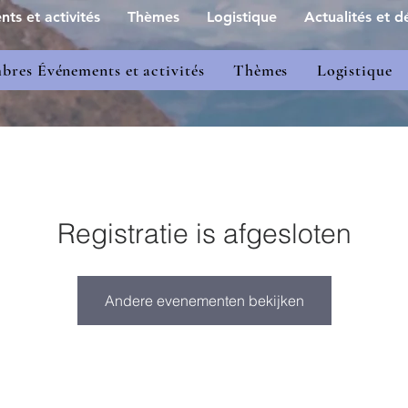
s et activités
Thèmes
Logistique
Actualités et dé
res Événements et activités
Thèmes
Logistique
Registratie is afgesloten
Andere evenementen bekijken