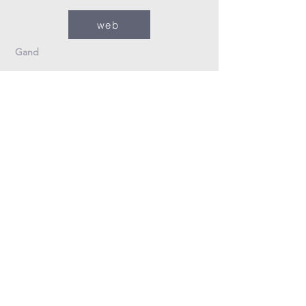
web
Gand
09/235.26.30
Info@fzovl.be
Dampoortstraat 33-35
9000 Gand