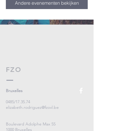
Andere evenementen bekijken
FZO
Bruxelles
0485/17.35.74
elizabeth.rodriguez@fzovl.be
Boulevard Adolphe Max 55
1000 Bruxelles