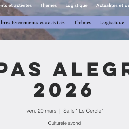
s et activités
Thèmes
Logistique
Actualités et dé
res Événements et activités
Thèmes
Logistique
pas Aleg
2026
ven. 20 mars
  |  
Salle " Le Cercle"
Culturele avond