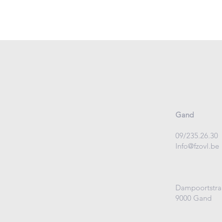
Gand
09/235.26.30
Info@fzovl.be
Dampoortstra
9000 Gand