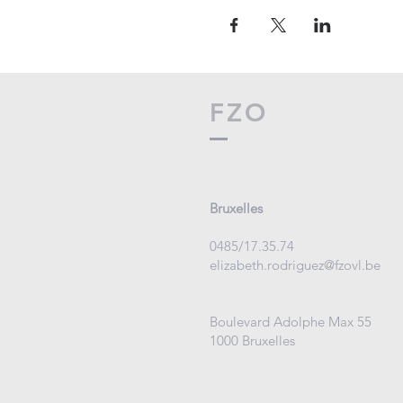
FZO
Bruxelles
0485/17.35.74
elizabeth.rodriguez@fzovl.be
Boulevard Adolphe Max 55
1000 Bruxelles