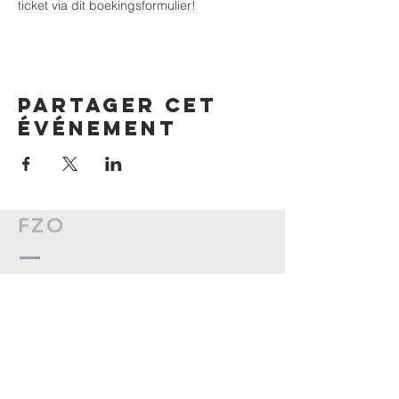
ticket via dit boekingsformulier!
Partager cet
événement
FZO
Bruxelles
0485/17.35.74
elizabeth.rodriguez@fzovl.be
Boulevard Adolphe Max 55