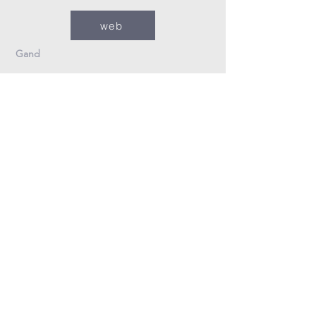
web
Gand
09/235.26.30
Info@fzovl.be
Dampoortstraat 33-35
9000 Gand