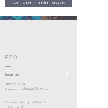
Andere evenementen bekijken
FZO
Bruxelles
0485/17.35.74
elizabeth.rodriguez@fzovl.be
Boulevard Adolphe Max 55
1000 Bruxelles