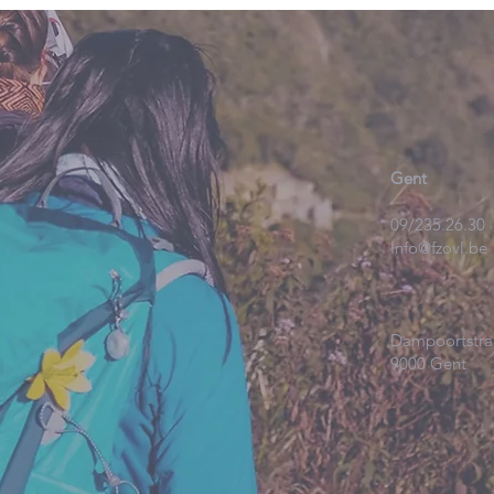
Gent
09/235.26.30
Info@fzovl.be
Dampoortstra
9000 Gent