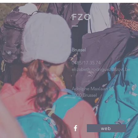
FZO
Brussel
0485/17.35.74
elizabeth.rodriguez@fzovl.be
Adolphe Maxlaan 55
1000 Brussel
web