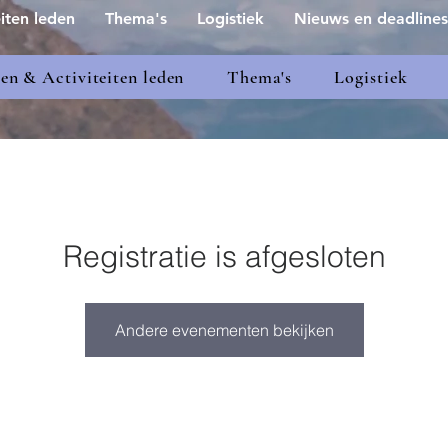
iten leden
Thema's
Logistiek
Nieuws en deadlines
n & Activiteiten leden
Thema's
Logistiek
Registratie is afgesloten
Andere evenementen bekijken