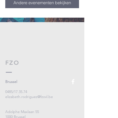
Andere evenementen bekijken
FZO
Brussel
0485/17.35.74
elizabeth.rodriguez@fzovl.be
Adolphe Maxlaan 55
1000 Brussel