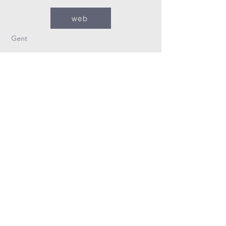
web
Gent
09/235.26.30
Info@fzovl.be
Dampoortstraat 33-35
9000 Gent