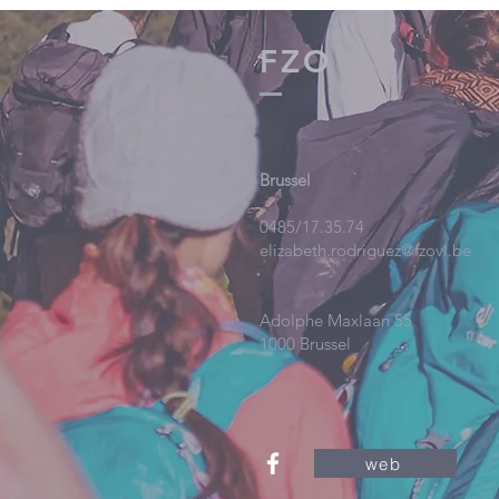
FZO
Brussel
0485/17.35.74
elizabeth.rodriguez@fzovl.be
Adolphe Maxlaan 55
1000 Brussel
web