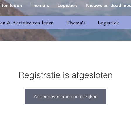
iten leden
Thema's
Logistiek
Nieuws en deadlines
n & Activiteiten leden
Thema's
Logistiek
Registratie is afgesloten
Andere evenementen bekijken