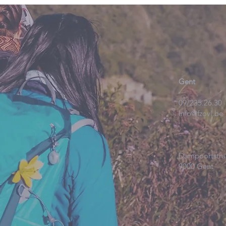
Gent
09/235.26.30
Info@fzovl.be
Dampoortstra
9000 Gent