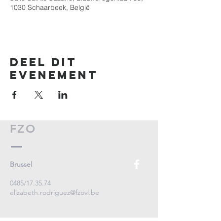
1030 Schaarbeek, België
Deel dit
evenement
FZO
Brussel
0485/17.35.74
elizabeth.rodriguez@fzovl.be
Adolphe Maxlaan 55