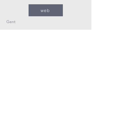
web
Gent
09/235.26.30
Info@fzovl.be
Dampoortstraat 33-35
9000 Gent