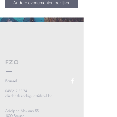
Andere evenementen bekijken
FZO
Brussel
0485/17.35.74
elizabeth.rodriguez@fzovl.be
Adolphe Maxlaan 55
1000 Brussel