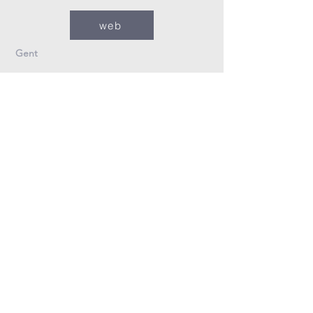
web
Gent
09/235.26.30
Info@fzovl.be
Dampoortstraat 33-35
9000 Gent