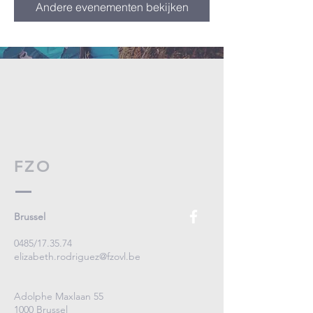
Andere evenementen bekijken
FZO
Brussel
0485/17.35.74
elizabeth.rodriguez@fzovl.be
Adolphe Maxlaan 55
1000 Brussel