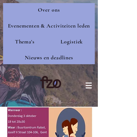
Over ons
Evenementen & Activiteiten leden
Thema's
Logistiek
Nieuws en deadlines