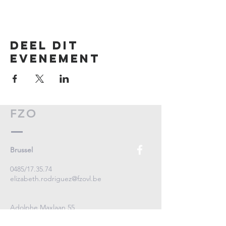
Deel dit
evenement
FZO
Brussel
0485/17.35.74
elizabeth.rodriguez@fzovl.be
Adolphe Maxlaan 55
1000 Brussel