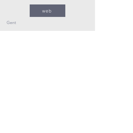
web
Gent
09/235.26.30
Info@fzovl.be
Dampoortstraat 33-35
9000 Gent