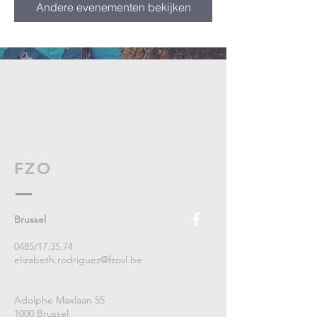
Andere evenementen bekijken
FZO
Brussel
0485/17.35.74
elizabeth.rodriguez@fzovl.be
Adolphe Maxlaan 55
1000 Brussel