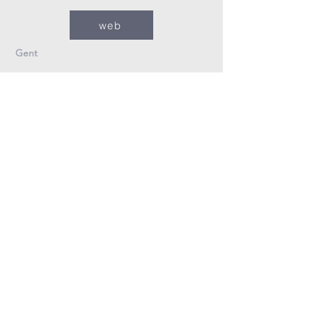
web
Gent
09/235.26.30
Info@fzovl.be
Dampoortstraat 33-35
9000 Gent