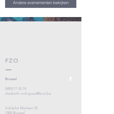
Andere evenementen bekijken
FZO
Brussel
0485/17.35.74
elizabeth.rodriguez@fzovl.be
Adolphe Maxlaan 55
1000 Brussel