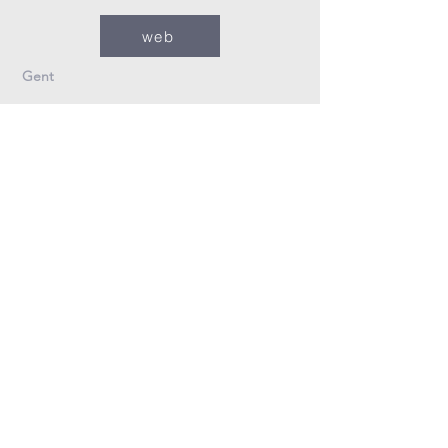
web
Gent
09/235.26.30
Info@fzovl.be
Dampoortstraat 33-35
9000 Gent