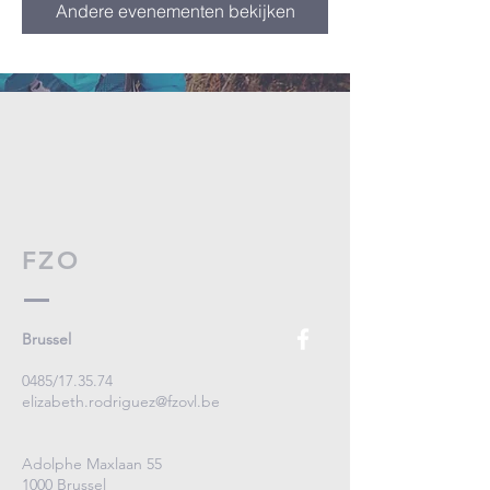
Andere evenementen bekijken
FZO
Brussel
0485/17.35.74
elizabeth.rodriguez@fzovl.be
Adolphe Maxlaan 55
1000 Brussel