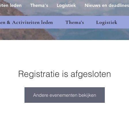
iten leden
Thema's
Logistiek
Nieuws en deadlines
n & Activiteiten leden
Thema's
Logistiek
Registratie is afgesloten
Andere evenementen bekijken