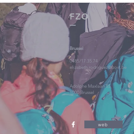
FZO
Brussel
0485/17.35.74
elizabeth.rodriguez@fzovl.be
Adolphe Maxlaan 55
1000 Brussel
web