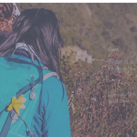
Gent
09/235.26.30
Info@fzovl.be
Dampoortstra
9000 Gent