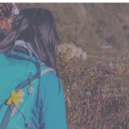
Gent
09/235.26.30
Info@fzovl.be
Dampoortstra
9000 Gent