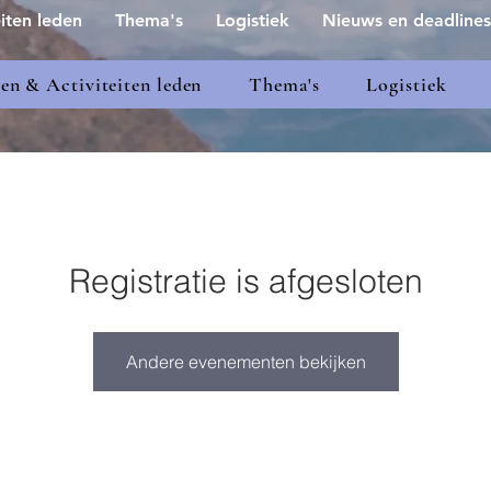
iten leden
Thema's
Logistiek
Nieuws en deadlines
n & Activiteiten leden
Thema's
Logistiek
Registratie is afgesloten
Andere evenementen bekijken