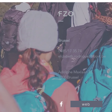
FZO
Brussel
0485/17.35.74
elizabeth.rodriguez@fzovl.be
Adolphe Maxlaan 55
1000 Brussel
web