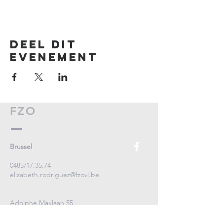
Deel dit
evenement
FZO
Brussel
0485/17.35.74
elizabeth.rodriguez@fzovl.be
Adolphe Maxlaan 55
1000 Brussel