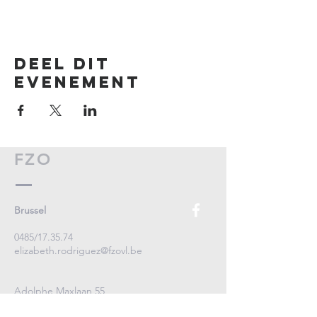
Deel dit
evenement
FZO
Brussel
0485/17.35.74
elizabeth.rodriguez@fzovl.be
Adolphe Maxlaan 55
1000 Brussel