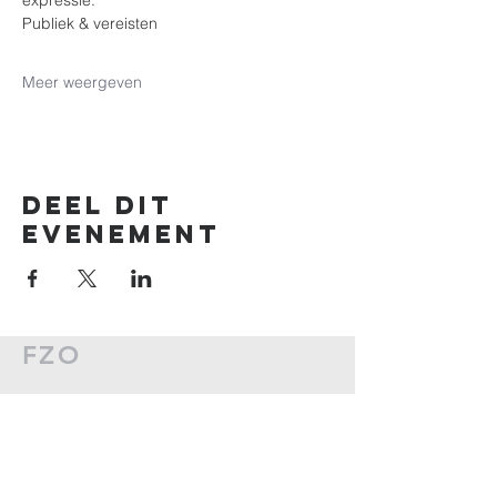
expressie.
Publiek & vereisten
Meer weergeven
Deel dit
evenement
FZO
Brussel
0485/17.35.74