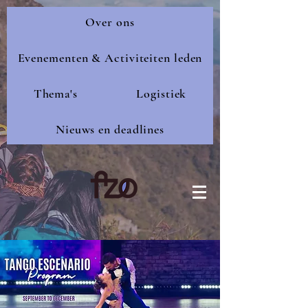
Over ons
Evenementen & Activiteiten leden
Thema's
Logistiek
Nieuws en deadlines