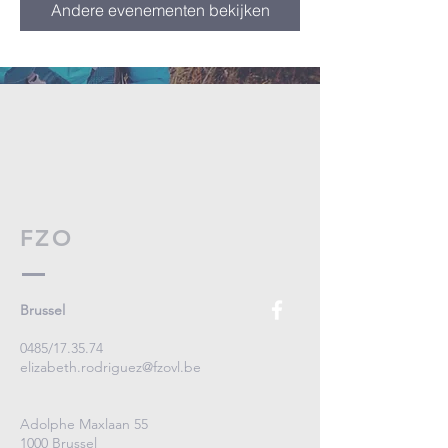
Andere evenementen bekijken
FZO
Brussel
0485/17.35.74
elizabeth.rodriguez@fzovl.be
Adolphe Maxlaan 55
1000 Brussel